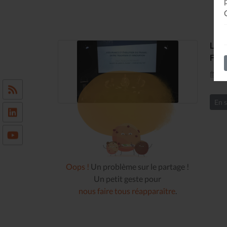
LES
FRA
20
En s
Oops !
Un problème sur le partage !
Un petit geste pour
nous faire tous réapparaître
.