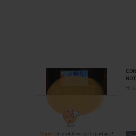
CON
NOT
20
Oops !
Un problème sur le partage !
En s