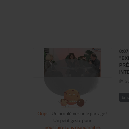
0:0
"EX
PRÉ
INT
20
En s
Oops !
Un problème sur le partage !
Un petit geste pour
nous faire tous réapparaître
.