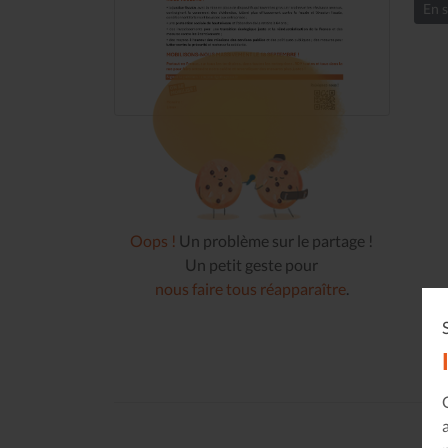
En s
Oops !
Un problème sur le partage !
Un petit geste pour
nous faire tous réapparaître
.