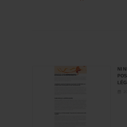
NI 
POS
LÉG
20