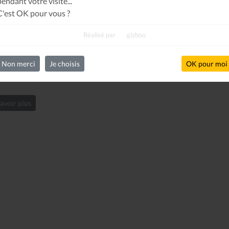
pendant votre visite...
C'est OK pour vous ?
Réalisé par
gizboo
 TALENTS DE L'ASSURANCE - INTERVENTION DE JEAN-
NÇOIS BESNARD SGA FBA
Non merci
Je choisis
OK pour moi
25-05-14
avoir plus