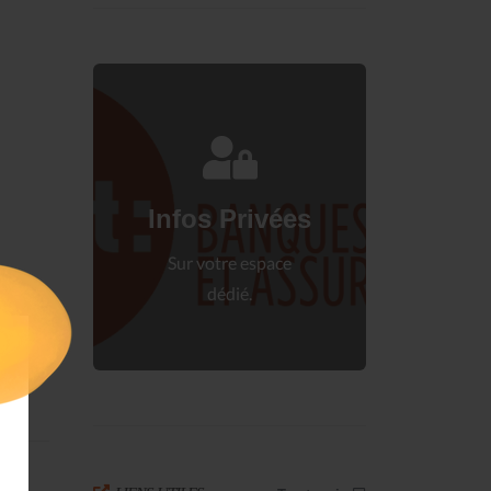
Connectez-vous
à votre espace privé.
Infos Privées
Connexion
Sur votre espace
dédié.