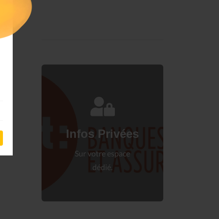
Connectez-vous
à votre espace privé.
Infos Privées
Connexion
Sur votre espace
dédié.