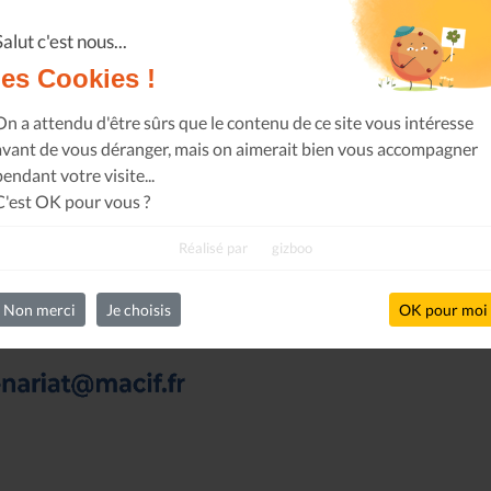
Salut c'est nous...
les Cookies !
On a attendu d'être sûrs que le contenu de ce site vous intéresse
avant de vous déranger, mais on aimerait bien vous accompagner
pendant votre visite...
C'est OK pour vous ?
Réalisé par
gizboo
Non merci
Je choisis
OK pour moi