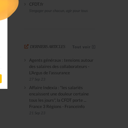
CFDT.fr
S'engager pour chacun, agir pour tous
DERNIERS ARTICLES
Tout voir
Agents généraux : tensions autour
des salaires des collaborateurs -
L'Argus de l'assurance
27 Sep 23
Affaire Indexia : "les salariés
encaissent une douleur certaine
tous les jours", la CFDT porte ...
France 3 Régions - Franceinfo
21 Sep 23