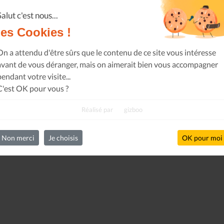
Salut c'est nous...
les Cookies !
On a attendu d'être sûrs que le contenu de ce site vous intéresse
avant de vous déranger, mais on aimerait bien vous accompagner
pendant votre visite...
C'est OK pour vous ?
Réalisé par
gizboo
Non merci
Je choisis
OK pour moi