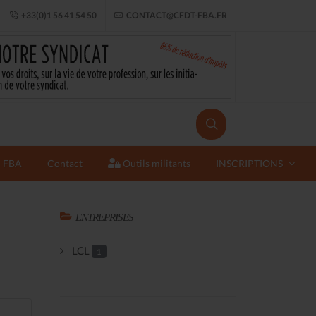
+33(0)1 56 41 54 50
CONTACT@CFDT-FBA.FR
FBA
Contact
Outils militants
INSCRIPTIONS
ENTREPRISES
LCL
1