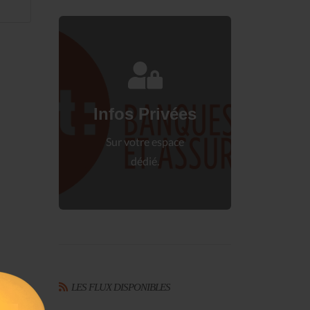
Connectez-vous
à votre espace privé.
Infos Privées
Connexion
Sur votre espace
dédié.
LES FLUX DISPONIBLES