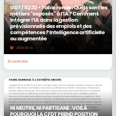
0:07 / 52:32 • Table ronde : Quels sont les
métiers "exposés" à l’IA ? Comment
intégrer l’IA dans la gestion
prévisionnelle des emplois et des
compétences ? Intelligence artificielle
ou augmentée
2024-09-16
En savoir plus
NI NEUTRE, NI PARTISANE : VOILÀ
POURQUOI LA CFDT PREND POSITION